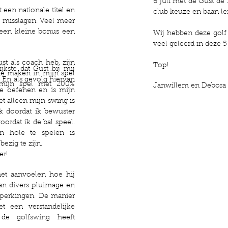
6 juli met de Gust de
 een nationale titel en
club keuze en baan le
te misslagen. Veel meer
 een kleine bonus een
Wij hebben deze golf 
veel geleerd in deze 5
t als coach heb, zijn
Top!
ijkste dat Gust bij mij
te maken in mijn spel
. En als gevolg hiervan
 mijn spel met 200%
Janwillem en Debora
e oefenen en is mijn
t alleen mijn swing is
 doordat ik bewuster
oordat ik de bal speel.
n hole te spelen is
ezig te zijn.
er!
het aanvoelen hoe hij
n divers pluimage en
perkingen. De manier
 een verstandelijke
 de golfswing heeft