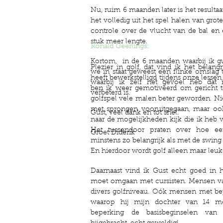
Nu, ruim 6 maanden later is het resultaat
het volledig uit het spel halen van gro
controle over de vlucht van de bal en
stuk meer lengte.
Ronald Geerlings:
Kortom, in de 6 maanden waarbij ik gus
Plezier in golf, dat vind ik het belangr
we in staat geweest een flinke omslag 
heeft bewerkstelligd tijdens onze lessen
waarbij ik zelf het gevoel heb dat
ben ik weer gemotiveerd om gericht t
verbeterd is.
golfspel vele malen beter geworden. Nie
met sprongen vooruitgegaan, maar ook
Gust, veel dank en tot snel.
naar de mogelijkheden kijk die ik heb v
Het tussendoor praten over hoe ee
Groet Diderik
minstens zo belangrijk als met de swing b
En hierdoor wordt golf alleen maar leuk
Daarnaast vind ik Gust echt goed in 
moet omgaan met cursisten. Mensen va
divers golfniveau. Oók mensen met be
waarop hij mijn dochter van 14 met
beperking de basisbeginselen van