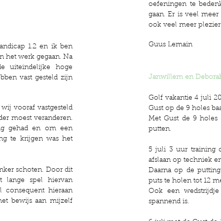
oefeningen te bedenk
gaan. Er is veel mee
ook veel meer plezier 
Guus Lemain
andicap 1.2 en ik ben
an het werk gegaan. Na
e uiteindelijke hoge
Janwillem en Debora
bben vast gesteld zijn
Golf vakantie 4 juli 
wij vooraf vastgesteld
Gust op de 9 holes ba
der moest veranderen.
Met Gust de 9 holes 
ing gehad en om een
putten.
g te krijgen was het
5 juli 3 uur trainin
afslaan op techniek e
unker schoten. Door dit
Daarna op de puttin
t lange spel hiervan
puts te holen tot 12 me
l consequent hieraan
Ook een wedstrijdje
et bewijs aan mijzelf
spannend is.