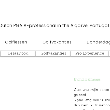
Dutch PGA A-professional in the Algarve, Portugal
Golflessen
Golfvakanties
Donderdag
Lesaanbod
Golfvakanties
Pro Experience
Ingrid Haffmans:
Gust was mijn eerste
geleerd.
3 jaar lang heb ik w
dan nam ik tussendoo