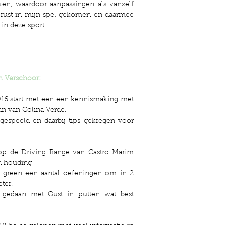
en, waardoor aanpassingen als vanzelf
r rust in mijn spel gekomen en daarmee
in deze sport.
h Verschoor:
2016 start met een een kennismaking met
an van Colina Verde.
gespeeld en daarbij tips gekregen voor
g op de Driving Range van Castro Marim
n houding
g green een aantal oefeningen om in 2
ter.
 gedaan met Gust in putten wat best