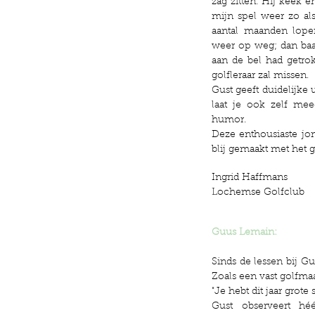
zag zitten. Hij keek 
mijn spel weer zo als
aantal maanden lope
weer op weg; dan baal
aan de bel had getrok
golfleraar zal missen.
Gust geeft duidelijke u
laat je ook zelf mee
humor.
Deze enthousiaste jon
blij gemaakt met het g
Ingrid Haffmans
Lochemse Golfclub
Guus Lemain:
Sinds de lessen bij Gu
Zoals een vast golfmaat
"Je hebt dit jaar grote
Gust observeert hé