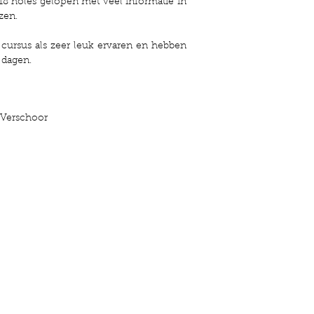
 18 holes gelopen met veel informatie in
zen.
cursus als zeer leuk ervaren en hebben
 dagen.
 Verschoor