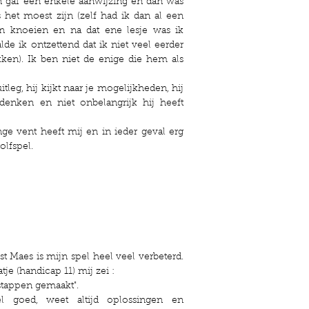
en gaf een enkele aanwijzing en dan was
 het moest zijn (zelf had ik dan al een
n knoeien en na dat ene lesje was ik
de ik ontzettend dat ik niet veel eerder
ken). Ik ben niet de enige die hem als
itleg, hij kijkt naar je mogelijkheden, hij
denken en niet onbelangrijk hij heeft
ge vent heeft mij en in ieder geval erg
olfspel.
st Maes is mijn spel heel veel verbeterd.
je (handicap 11) mij zei :
 stappen gemaakt".
él goed, weet altijd oplossingen en